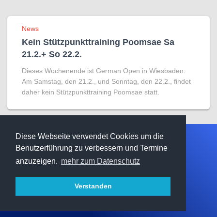
News
Kein Stützpunkttraining Poomsae Sa
21.2.+ So 22.2.
Dieses Wochenende ist German Open in Wiesbaden.
Am Samstag, den 21.2., und Sonntag, den 22.2., findet
daher kein Stützpunkttraining Poomsae statt.
Diese Webseite verwendet Cookies um die
Benutzerführung zu verbessern und Termine
STARTSEITE
TERMINE
DATENSCHUTZ
anzuzeigen.
mehr zum Datenschutz
IMPRESSUM
KONTAKT
Verstanden
Hestia | Entwickelt von
ThemeIsle