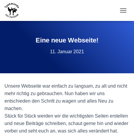
N
A
V
I
G
Eine neue Webseite!
A
T
11. Januar 2021
I
O
N
U
M
S
Unsere Webseite war einfach zu langsam, zu alt und nicht
C
mehr richtig zu gebrauchen. Nun haben wir uns
H
A
entschieden den Schritt zu wagen und alles Neu zu
L
machen.
T
Stück für Stück werden wir die wichtigsten Seiten erstellen
E
N
und neue Beiträge schreiben, schaut gerne hin und wieder
vorbei und seht euch an, was sich alles verändert hat.