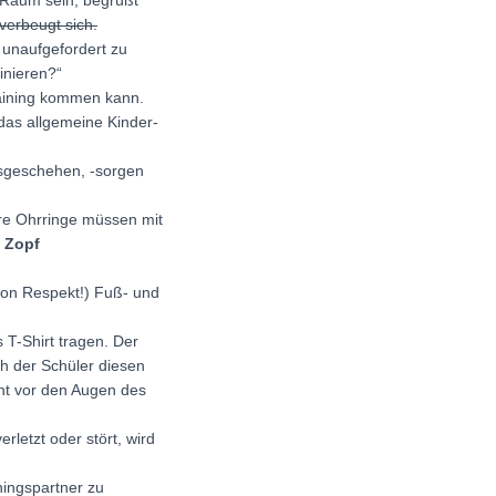
m Raum sein, begrüßt
verbeugt sich.
 unaufgefordert zu
inieren?“
aining kommen kann.
 das allgemeine Kinder-
gsgeschehen, -sorgen
are Ohrringe müssen mit
m
Zopf
 von Respekt!) Fuß- und
T-Shirt tragen. Der
ch der Schüler diesen
ht vor den Augen des
rletzt oder stört, wird
ningspartner zu