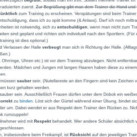
 unverzüglich
begrüßt
, sobald man ihn trifft. Sollten mehrere Trainer i
aduierten zuerst.
Zur Begrüßung gibt man dem Trainer die Hand und 
ünktlich
zum Training zu erscheinen. Verspätungen sind beim Trainer
ntschuldigung, dass ich zu spät komme (& Anlass). Darf ich noch mittra
heiten ist notwendig, sich zu
entschuldigen
, wenn man nicht zum Tr
eiten sind geplant und richten sich individuell nach den Sportlern. (Für
raining ist dies optional.)
d Verlassen der Halle
verbeugt
man sich in Richtung der Halle. (Allta
ußen.)
 Ohrringe, Uhren etc.) ist vor dem Training abzulegen. Nicht entfernb
werden. Mädchen und Jungen mit langen Haaren haben diese zu eine
en.
 müssen
sauber
sein. (Nutellareste an den Fingern sind kein Zeichen
en kurz gehalten werden.
auber sein. Ausschließlich Frauen dürfen unter dem Dobok ein weißes 
orrekt
zu
binden
. Löst sich der Gürtel während einer Übung, bindet si
eder um. Dabei wendet er aus Respekt dem Trainer den Rücken zu. Nic
ok rumzuppeln!
ilnehmer wird mit
Respekt
behandelt. Wer andere Schüler absichtlich ve
geschlossen.
n, insbesondere beim Freikampf, ist
Rücksicht
auf den jeweiligen Trai