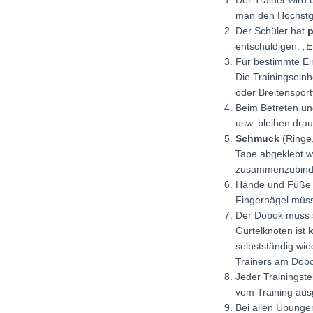
Der Trainer wird
man den Höchstgr
Der Schüler hat
p
entschuldigen: „E
Für bestimmte Ein
Die Trainingseinh
oder Breitensportt
Beim Betreten un
usw. bleiben dra
Schmuck
(Ringe,
Tape abgeklebt 
zusammenzubind
Hände und Füße
Fingernägel müss
Der Dobok muss s
Gürtelknoten ist
k
selbstständig wi
Trainers am Dob
Jeder Trainingste
vom Training aus
Bei allen Übunge