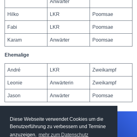
Anwärter
Hilko
LKR
Poomsae
Fabi
LKR
Poomsae
Karam
Anwärter
Poomsae
Ehemalige
André
LKR
Zweikampf
Leonie
Anwärterin
Zweikampf
Jason
Anwärter
Poomsae
Diese Webseite verwendet Cookies um die
Benutzerführung zu verbessern und Termine
STARTSEITE
TERMINE
DATENSCHUTZ
anzuzeigen.
mehr zum Datenschutz