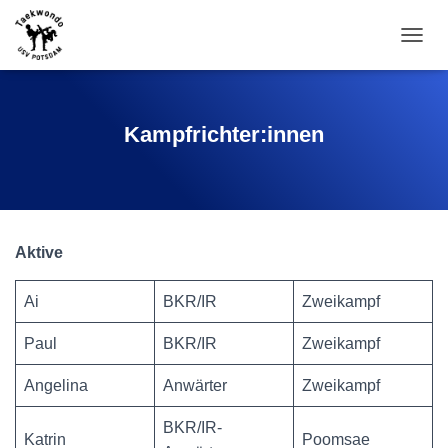
N
A
V
I
G
Kampfrichter:innen
A
T
I
O
N
U
Aktive
M
S
C
Ai
BKR/IR
Zweikampf
H
A
Paul
BKR/IR
Zweikampf
L
T
Angelina
Anwärter
Zweikampf
E
N
BKR/IR-
Katrin
Poomsae