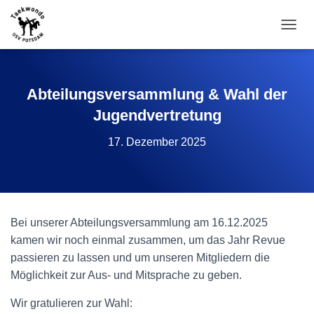
N
A
V
I
G
Abteilungsversammlung & Wahl der
A
Jugendvertretung
T
I
17. Dezember 2025
O
N
U
M
S
C
H
Bei unserer Abteilungsversammlung am 16.12.2025
A
kamen wir noch einmal zusammen, um das Jahr Revue
L
passieren zu lassen und um unseren Mitgliedern die
T
Möglichkeit zur Aus- und Mitsprache zu geben.
E
N
Wir gratulieren zur Wahl: