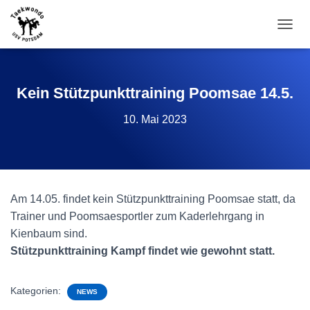
N
A
V
I
G
Kein Stützpunkttraining Poomsae 14.5.
A
T
10. Mai 2023
I
O
N
U
M
S
Am 14.05. findet kein Stützpunkttraining Poomsae statt, da
C
Trainer und Poomsaesportler zum Kaderlehrgang in
H
A
Kienbaum sind.
L
Stützpunkttraining Kampf findet wie gewohnt statt.
T
E
N
Kategorien:
NEWS