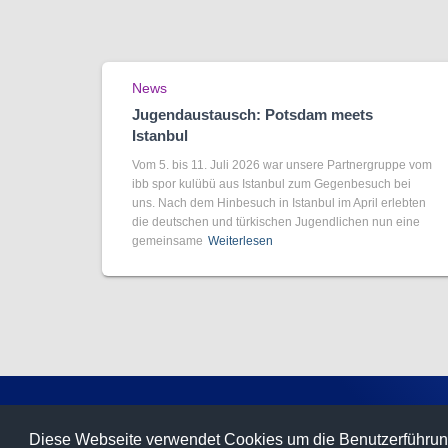
News
Jugendaustausch: Potsdam meets
Istanbul
Vom 5. bis 11. Juli 2026 war unsere Partnergruppe vom
ibb spor kulübü aus Istanbul zum Gegenbesuch bei
uns. Nach dem Hinbesuch in Istanbul im April erlebten
die deutschen und türkischen Jugendlichen nun eine
gemeinsame
Weiterlesen
STARTSEITE
TERMINE
DATENSCHUTZ
I
Diese Webseite verwendet Cookies um die Benutzerführun