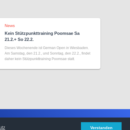
News
Kein Stützpunkttraining Poomsae Sa
21.2.+ So 22.2.
Dieses Wochenende ist German Open in Wiesbaden.
Am Samstag, den 21.2., und Sonntag, den 22.2., findet
daher kein Stützpunkttraining Poomsae statt.
Hestia | Entwickelt von
ThemeIsle
utz
Verstanden